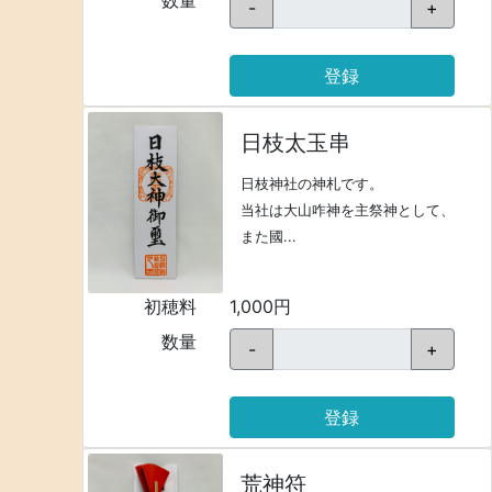
-
+
登録
日枝太玉串
日枝神社の神札です。
当社は大山咋神を主祭神として、
また國...
初穂料
1,000円
数量
-
+
登録
荒神符