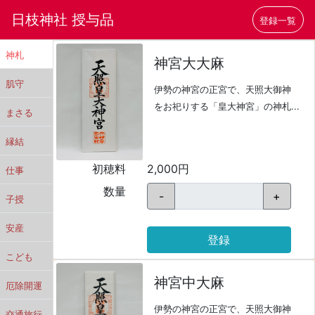
日枝神社 授与品
登録一覧
神札
神宮大大麻
肌守
伊勢の神宮の正宮で、天照大御神
をお祀りする「皇大神宮」の神札...
まさる
縁結
初穂料
2,000円
仕事
数量
-
+
子授
安産
登録
こども
神宮中大麻
厄除開運
伊勢の神宮の正宮で、天照大御神
交通旅行