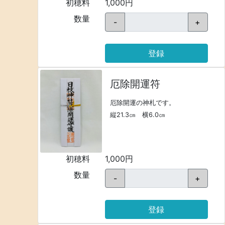
初穂料
1,000円
数量
-
+
登録
厄除開運符
厄除開運の神札です。
縦21.3㎝ 横6.0㎝
初穂料
1,000円
数量
-
+
登録