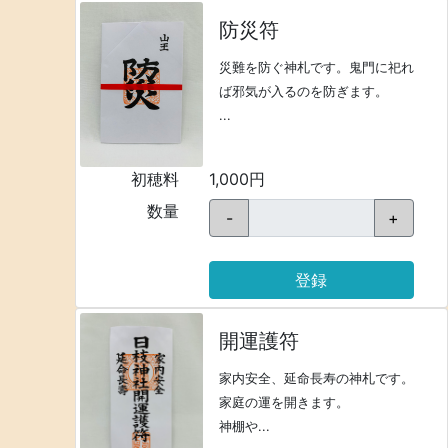
防災符
災難を防ぐ神札です。鬼門に祀れ
ば邪気が入るのを防ぎます。
...
初穂料
1,000円
数量
-
+
登録
開運護符
家内安全、延命長寿の神札です。
家庭の運を開きます。
神棚や...