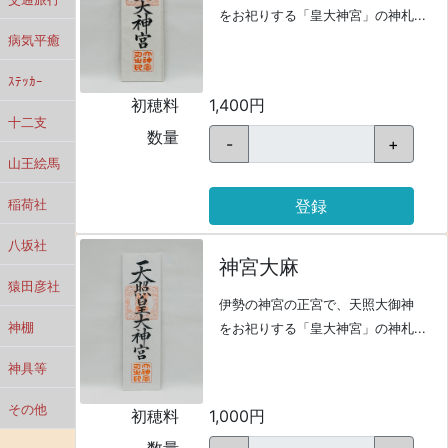
をお祀りする「皇大神宮」の神札...
病気平癒
ｽﾃｯｶｰ
初穂料
1,400円
十二支
数量
-
+
山王絵馬
登録
稲荷社
八坂社
神宮大麻
猿田彦社
伊勢の神宮の正宮で、天照大御神
神棚
をお祀りする「皇大神宮」の神札...
神具等
その他
初穂料
1,000円
数量