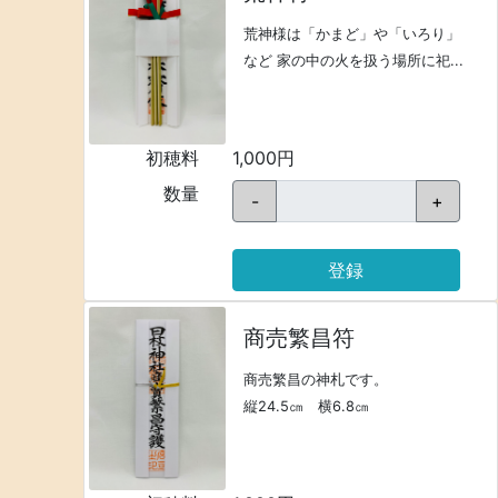
荒神様は「かまど」や「いろり」
など 家の中の火を扱う場所に祀...
初穂料
1,000円
数量
-
+
登録
商売繁昌符
商売繁昌の神札です。
縦24.5㎝ 横6.8㎝