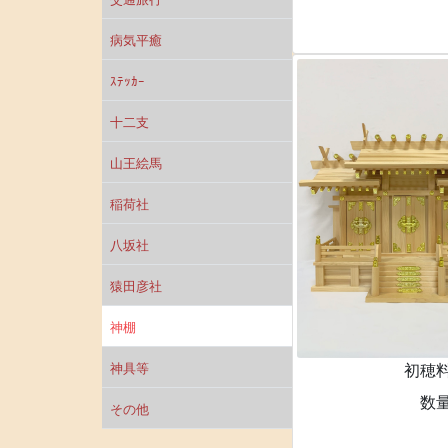
病気平癒
ｽﾃｯｶｰ
十二支
山王絵馬
稲荷社
八坂社
猿田彦社
神棚
初穂
神具等
数
その他