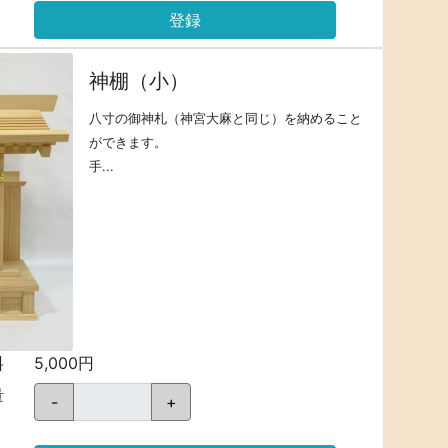
登録
神棚（小）
八寸の御神札（神宮大麻と同じ）を納めること
ができます。
手...
料
5,000円
量
-
+