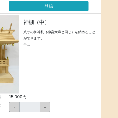
登録
神棚（中）
八寸の御神札（神宮大麻と同じ）を納めること
ができます。
手...
料
15,000円
量
-
+