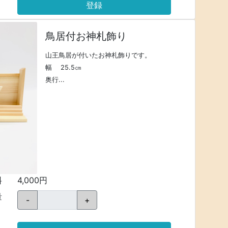
登録
鳥居付お神札飾り
山王鳥居が付いたお神札飾りです。
幅 25.5㎝
奥行...
料
4,000円
量
-
+