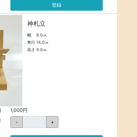
登録
神札立
幅 8.0㎝
奥行 14.0㎝
高さ 9.0㎝
料
1,000円
量
-
+