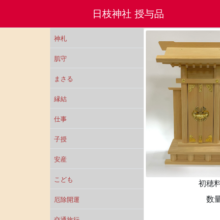
日枝神社 授与品
神札
肌守
まさる
縁結
仕事
子授
安産
こども
初穂
数
厄除開運
交通旅行