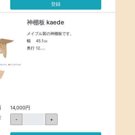
登録
神棚板 kaede
メイプル製の神棚板です。
幅 45.1㎝
奥行 12....
料
14,000円
量
-
+