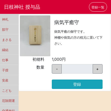
日枝神社 授与品
登録一覧
神札
病気平癒守
肌守
病気平癒の御守です。
神棚や病気の方の枕元に置いて下
まさる
さい。
縁結
初穂料
1,000円
仕事
数量
-
+
子授
安産
登録
こども
厄除開運
交通旅行