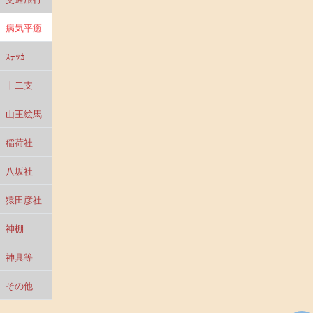
病気平癒
ｽﾃｯｶｰ
十二支
山王絵馬
稲荷社
八坂社
猿田彦社
神棚
神具等
その他