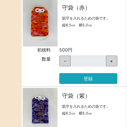
守袋（赤）
肌守を入れるための袋です。
縦8.5㎝ 横5.0㎝
初穂料
500円
数量
-
+
登録
守袋（紫）
肌守を入れるための袋です。
縦8.5㎝ 横5.0㎝